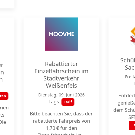
Schül
Rabattierter
er
Sac
Einzelfahrschein im
in
Freit
Stadtverkehr
n
Weißenfels
Dienstag, 09. Juni 2026
Entdec
rten
Tags:
Tarif
genieß
rien
dem Schül
Bitte beachten Sie, dass der
ets
SFT
rabattierte Fahrpreis von
Die
1,70 € für den
.