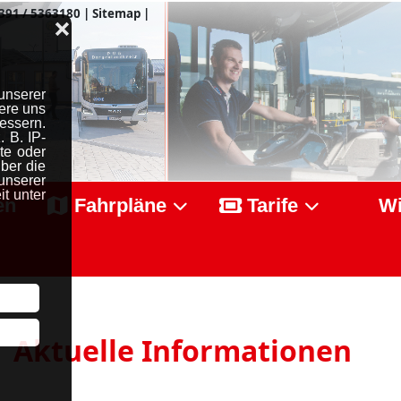
391 / 5363180
|
Sitemap
|
❌
unserer
ere uns
essern.
 B. IP-
te oder
ber die
serer
t unter
en
Fahrpläne
Tarife
Wi
Aktuelle Informationen