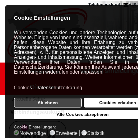
Telefonauskunft
+49 
Cookie Einstellungen
Wir verwenden Cookies und andere Technologien auf 
Website. Einige von ihnen sind essenziell, während and
helfen, diese Website und Ihre Erfahrung zu verb
Personenbezogene Daten können verarbeitet werden (z.
Adressen), z. B. für personalisierte Anzeigen und Inhal
Anzeigen- und Inhaltsmessung.
Weitere Informationen ü
Verwendung Ihrer Daten finden Sie in un
Datenschutzerklärung.
Sie können Ihre Auswahl jederzei
Aktuelles
Verkehrsmeldung
Einstellungen widerrufen oder anpassen.
Dienste
Cookies
Datenschutzerkärung
Aktuelle Seite:
Ablehnen
Cookies erlauben
Verbindungsauskunft
Alle Cookies akzeptieren
Cookie Einstellungen:
Notwendige
Erweiterte
Statistik