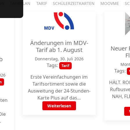
ON
FAHRPLAN
TARIF
SCHÜLERZEITKARTEN
MOOVME
S
Änderungen im MDV-
Neuer 
Tarif ab 1. August
F
b
Donnerstag, 30. Juli 2026
Mont
Tags:
Tarif
Tags:
026
Erste Vereinfachungen im
HÄLT. ROL
n
Tarifsortiment sowie die
Rufbusver
Ausweitung der 24-Stunden-
NAH, F
Karte Plus auf das...
eten
Weiterlesen
Die
.