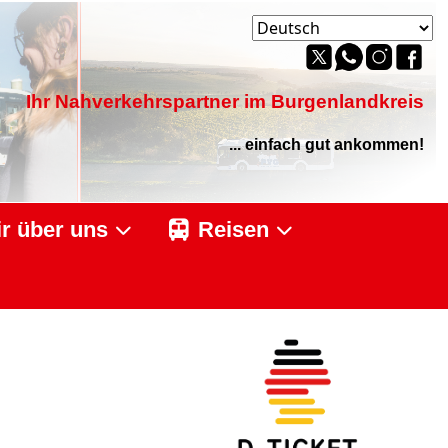
Ihr Nahverkehrspartner im Burgenlandkreis
... einfach gut ankommen!
r über uns
Reisen