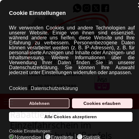
Cookie Einstellungen
Wir verwenden Cookies und andere Technologien auf
unserer Website. Einige von ihnen sind essenziell,
während andere uns helfen, diese Website und Ihre
Erfahrung zu verbessern.
Personenbezogene Daten
können verarbeitet werden (z. B. IP-Adressen), z. B. für
personalisierte Anzeigen und Inhalte oder Anzeigen- und
Inhaltsmessung.
Weitere Informationen über die
Verwendung Ihrer Daten finden Sie in unserer
Datenschutzerklärung.
Sie können Ihre Auswahl
jederzeit unter Einstellungen widerrufen oder anpassen.
INSA-Telefonauskunft
+49 391 / 5363180
Cookies
Datenschutzerkärung
Mobile Menu Toggle
Ablehnen
Cookies erlauben
Rabattierter
Alle Cookies akzeptieren
Einzelfahrschein im
Cookie Einstellungen:
Stadtverkehr Weißenfels
Notwendige
Erweiterte
Statistik