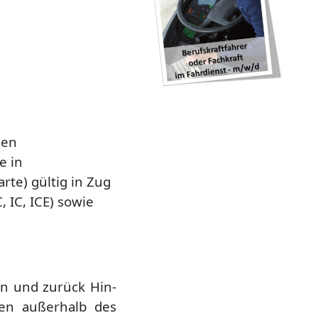
hen
e in
arte)
gültig in Zug
, IC, ICE) sowie
lin und zurück
Hin-
fen außerhalb des