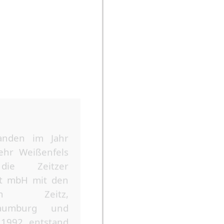
 wurde die
sellschaft
nstrut mbH
r Kraftverkehr
bH und dem
l Hohenmölsen
nd die
ellschaft (RVG)
Eröffnung de
Betriebshofs 