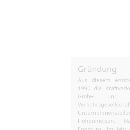
und Freyburg
Personenverkehrsge
(PVG) Saale-U
gegründet. Aus de
Weißenfels Gm
Unternehmenstei
entsta
Regionalverkehrsges
mbH Weißenfels.