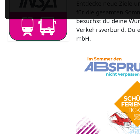
Entdecke neue Ziele 
für die gesamten Som
besuchst du deine Wun
Verkehrsverbund.
Du e
mbH.