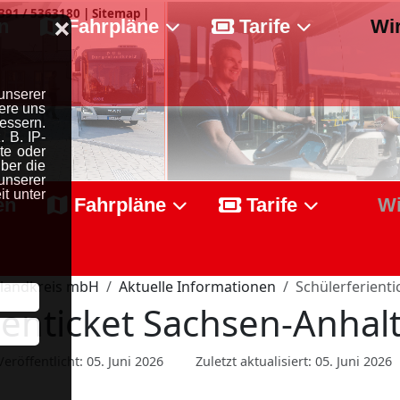
391 / 5363180
|
Sitemap
|
❌
unserer
ere uns
essern.
 B. IP-
te oder
ber die
serer
t unter
en
Fahrpläne
Tarife
Wi
landkreis mbH
Aktuelle Informationen
Schülerferienti
ienticket Sachsen-Anhal
Veröffentlicht: 05. Juni 2026
Zuletzt aktualisiert: 05. Juni 2026