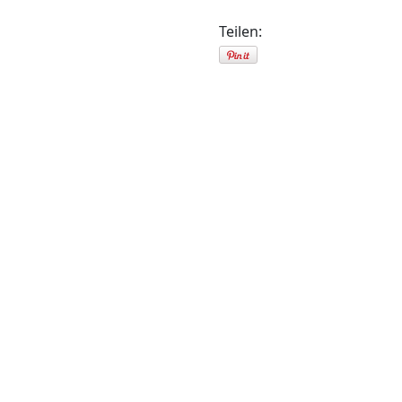
Teilen:
Gründung
Aus diesem entst
1990 die Kraftverk
GmbH und di
Verkehrsgesellscha
Unternehmenste
Hohenmölsen, N
Freyburg. Im Jahr
aus dem Unternehm
die Personenverkeh
(PVG) Zeitz m
Unternehmenstei