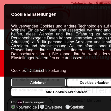
Telefonauskunft
+49 
Cookie Einstellungen
Wir verwenden Cookies und andere Technologien auf 
Website. Einige von ihnen sind essenziell, während and
helfen, diese Website und Ihre Erfahrung zu verb
Personenbezogene Daten können verarbeitet werden (z.
Adressen), z. B. für personalisierte Anzeigen und Inhal
Anzeigen- und Inhaltsmessung.
Weitere Informationen ü
Verwendung Ihrer Daten finden Sie in un
Datenschutzerklärung.
Sie können Ihre Auswahl jederzei
Aktuelles
Verkehrsmeldung
Einstellungen widerrufen oder anpassen.
Dienste
Cookies
Datenschutzerkärung
Aktuelle Seite:
Wir über uns
Chronik
PVG Burgen
Ablehnen
Cookies erlauben
Schülerfer
Verbindungsauskunft
Alle Cookies akzeptieren
Lesezeit: 1 Minuten
Cookie Einstellungen:
Notwendige
Erweiterte
Statistik