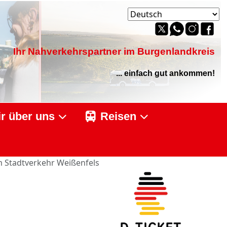
Ihr Nahverkehrspartner im Burgenlandkreis
... einfach gut ankommen!
r über uns
Reisen
im Stadtverkehr Weißenfels