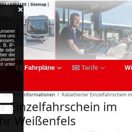
391 / 5363180
|
Sitemap
|
❌
unserer
ere uns
essern.
 B. IP-
te oder
ber die
serer
t unter
en
Fahrpläne
Tarife
Wi
Aktuelle Informationen
Rabattierter Einzelfahrschein 
er Einzelfahrschein im
hr Weißenfels