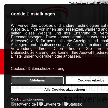
Telefonauskunft
+49 
Cookie Einstellungen
Wir verwenden Cookies und andere Technologien auf 
Website. Einige von ihnen sind essenziell, während and
helfen, diese Website und Ihre Erfahrung zu verb
Personenbezogene Daten können verarbeitet werden (z.
Adressen), z. B. für personalisierte Anzeigen und Inhal
Anzeigen- und Inhaltsmessung.
Weitere Informationen ü
Verwendung Ihrer Daten finden Sie in un
Datenschutzerklärung.
Sie können Ihre Auswahl jederzei
Aktuelles
Verkehrsmeldung
Einstellungen widerrufen oder anpassen.
Dienste
Cookies
Datenschutzerkärung
Aktuelle Seite:
Tarife
Tickets
Vorverkaufsstellen
Ablehnen
Cookies erlauben
Rabattiert
Verbindungsauskunft
Alle Cookies akzeptieren
Stadtverke
Cookie Einstellungen:
Notwendige
Erweiterte
Statistik