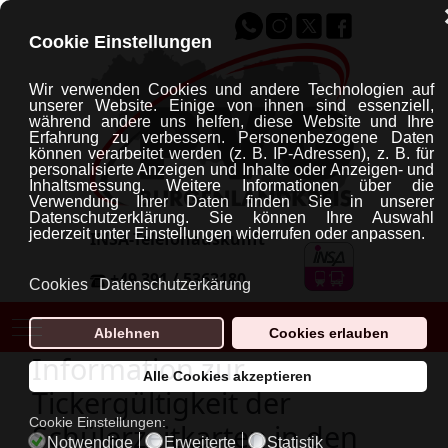
Cookie Einstellungen
Wir verwenden Cookies und andere Technologien auf
unserer Website. Einige von ihnen sind essenziell,
während andere uns helfen, diese Website und Ihre
Erfahrung zu verbessern.
Personenbezogene Daten
können verarbeitet werden (z. B. IP-Adressen), z. B. für
personalisierte Anzeigen und Inhalte oder Anzeigen- und
Inhaltsmessung.
Weitere Informationen über die
Verwendung Ihrer Daten finden Sie in unserer
Datenschutzerklärung.
Sie können Ihre Auswahl
jederzeit unter Einstellungen widerrufen oder anpassen.
INSA-Telefonauskunft
+49 391 / 5363180
Cookies
Datenschutzerkärung
Mobile Menu Toggle
Ablehnen
Cookies erlauben
Information zur
Alle Cookies akzeptieren
Tickergültigkeit der
Cookie Einstellungen:
Schülerzeitkarten in den
Notwendige
Erweiterte
Statistik