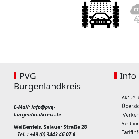
PVG
Info
Burgenlandkreis
Aktuell
Übersic
E-Mail:
info@pvg-
burgenlandkreis.de
Verkeh
Verbin
Weißenfels, Selauer Straße 28
Tarifin
Tel. :
+49 (0) 3443 46 07 0