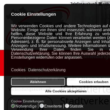
Telefonauskunft
+49 
Cookie Einstellungen
Wir verwenden Cookies und andere Technologien auf 
Website. Einige von ihnen sind essenziell, während and
helfen, diese Website und Ihre Erfahrung zu verb
Personenbezogene Daten können verarbeitet werden (z.
Adressen), z. B. für personalisierte Anzeigen und Inhal
Anzeigen- und Inhaltsmessung.
Weitere Informationen ü
Verwendung Ihrer Daten finden Sie in un
Datenschutzerklärung.
Sie können Ihre Auswahl jederzei
Aktuelles
Verkehrsmeldung
Einstellungen widerrufen oder anpassen.
Dienste
Cookies
Datenschutzerkärung
Aktuelle Seite:
Dienste
Werkstatt
Aktuelle Infor
Ablehnen
Cookies erlauben
Rabattiert
Verbindungsauskunft
Alle Cookies akzeptieren
Stadtverke
Cookie Einstellungen:
Notwendige
Erweiterte
Statistik