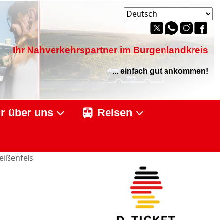
Ihr Nahverkehrspartner im Burgenlandkreis
... einfach gut ankommen!
r über uns
Reisen
eißenfels