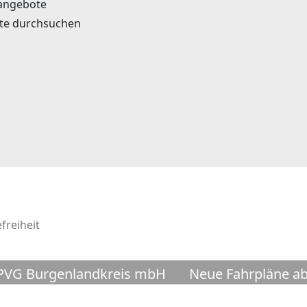
angebote
te durchsuchen
freiheit
VG Burgenlandkreis mbH
Neue Fahrpläne ab de