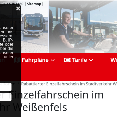
391 / 5363180
|
Sitemap
|
❌
unserer
ere uns
essern.
 B. IP-
te oder
ber die
serer
t unter
en
Fahrpläne
Tarife
Wi
mationen
Rabattierter Einzelfahrschein im Stadtverkehr W
er Einzelfahrschein im
hr Weißenfels