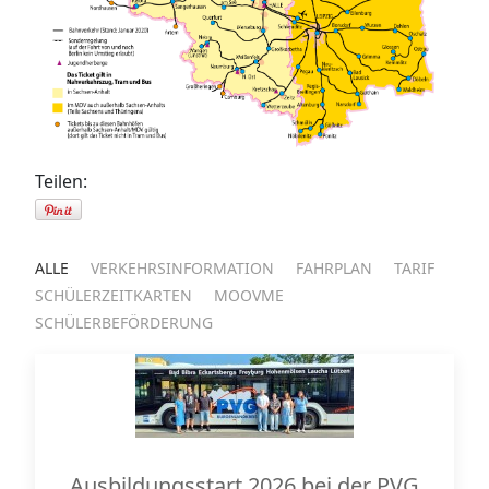
Teilen:
ALLE
VERKEHRSINFORMATION
FAHRPLAN
TARIF
SCHÜLERZEITKARTEN
MOOVME
SCHÜLERBEFÖRDERUNG
Ausbildungsstart 2026 bei der PVG