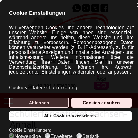
Cookie Einstellungen
Wir verwenden Cookies und andere Technologien auf
unserer Website. Einige von ihnen sind essenziell,
während andere uns helfen, diese Website und Ihre
Erfahrung zu verbessern.
Personenbezogene Daten
können verarbeitet werden (z. B. IP-Adressen), z. B. für
personalisierte Anzeigen und Inhalte oder Anzeigen- und
Inhaltsmessung.
Weitere Informationen über die
Verwendung Ihrer Daten finden Sie in unserer
Datenschutzerklärung.
Sie können Ihre Auswahl
jederzeit unter Einstellungen widerrufen oder anpassen.
INSA-Telefonauskunft
+49 391 / 5363180
Cookies
Datenschutzerkärung
Mobile Menu Toggle
Ablehnen
Cookies erlauben
Schülerferienticket Sachsen-
Alle Cookies akzeptieren
Anhalt
Cookie Einstellungen:
Lesezeit: 1 Minuten
Notwendige
Erweiterte
Statistik